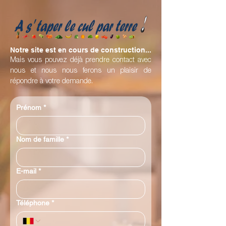
Notre site est en cours de construction...
Mais vous pouvez déjà prendre contact avec
nous et nous nous ferons un plaisir de
répondre à votre demande.
Prénom
*
Nom de famille
*
E-mail
*
Téléphone
*